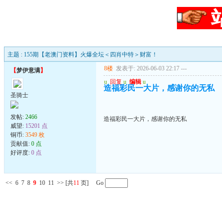
主题 : 155期【老澳门资料】火爆全坛＜四肖中特＞财富！
8楼
发表于: 2026-06-03 22:17
---
【
梦伊意满
】
u
回复
u
编辑
u
造福彩民一大片，感谢你的无私
圣骑士
发帖:
2466
造福彩民一大片，感谢你的无私
威望:
15201 点
铜币:
3549 枚
贡献值:
0 点
好评度:
0 点
<<
6
7
8
9
10
11
>>
[共
11
页] Go