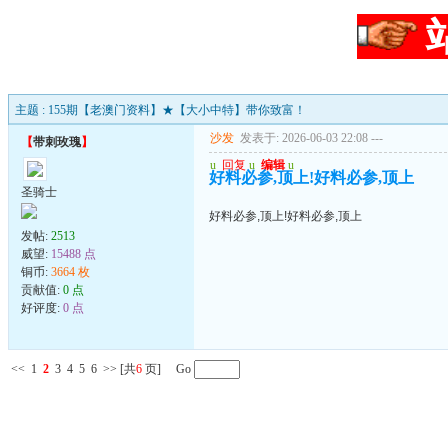
主题 : 155期【老澳门资料】★【大小中特】带你致富！
沙发
发表于: 2026-06-03 22:08
---
【
带刺玫瑰
】
u
回复
u
编辑
u
好料必参,顶上!好料必参,顶上
圣骑士
好料必参,顶上!好料必参,顶上
发帖:
2513
威望:
15488 点
铜币:
3664 枚
贡献值:
0 点
好评度:
0 点
<<
1
2
3
4
5
6
>>
[共
6
页] Go