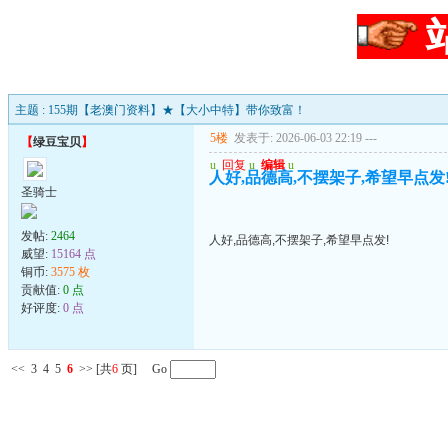
主题 : 155期【老澳门资料】★【大小中特】带你致富！
5楼
发表于: 2026-06-03 22:19
---
【
绿豆宝贝
】
u
回复
u
编辑
u
人好,品德高,不摆架子,希望早点发
圣骑士
发帖:
2464
人好,品德高,不摆架子,希望早点发!
威望:
15164 点
铜币:
3575 枚
贡献值:
0 点
好评度:
0 点
<<
3
4
5
6
>>
[共
6
页] Go