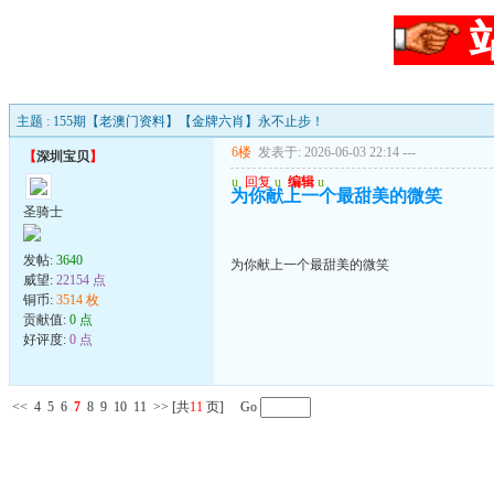
主题 : 155期【老澳门资料】【金牌六肖】永不止步！
6楼
发表于: 2026-06-03 22:14
---
【
深圳宝贝
】
u
回复
u
编辑
u
为你献上一个最甜美的微笑
圣骑士
发帖:
3640
为你献上一个最甜美的微笑
威望:
22154 点
铜币:
3514 枚
贡献值:
0 点
好评度:
0 点
<<
4
5
6
7
8
9
10
11
>>
[共
11
页] Go