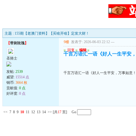
主题 : 155期【老澳门资料】【买啥开啥】定发大财！
9楼
发表于: 2026-06-03 22:12
---
【
带刺玫瑰
】
u
回复
u
编辑
u
千言万语汇一语《好人一生平安
圣骑士
发帖:
2539
千言万语汇一语《好人一生平安，万事如意
威望:
15514 点
铜币:
3664 枚
贡献值:
0 点
好评度:
0 点
<<
7
8
9
10
11
12
13
14
>>
[共
17
页] Go