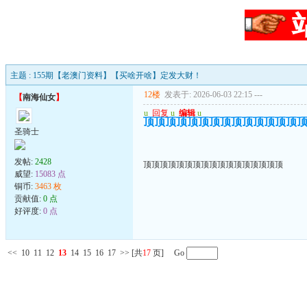
主题 : 155期【老澳门资料】【买啥开啥】定发大财！
12楼
发表于: 2026-06-03 22:15
---
【
南海仙女
】
u
回复
u
编辑
u
顶顶顶顶顶顶顶顶顶顶顶顶顶顶
圣骑士
发帖:
2428
顶顶顶顶顶顶顶顶顶顶顶顶顶顶顶顶顶
威望:
15083 点
铜币:
3463 枚
贡献值:
0 点
好评度:
0 点
<<
10
11
12
13
14
15
16
17
>>
[共
17
页] Go