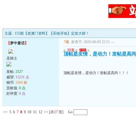
主题 : 155期【老澳门资料】【买啥开啥】定发大财！
7楼
发表于: 2026-06-03 22:11
---
【
梦中童话
】
u
回复
u
编辑
u
顶帖是友情，是动力！发帖是高
圣骑士
发帖:
2327
顶帖是友情，是动力！发帖是高尚！！！
威望:
15231 点
铜币:
3593 枚
贡献值:
0 点
好评度:
0 点
<<
5
6
7
8
9
10
11
12
>>
[共
17
页] Go