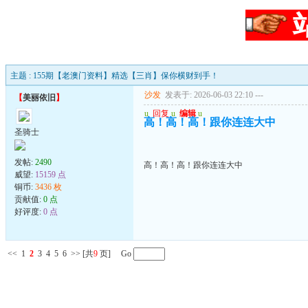
主题 : 155期【老澳门资料】精选【三肖】保你横财到手！
沙发
发表于: 2026-06-03 22:10
---
【
美丽依旧
】
u
回复
u
编辑
u
高！高！高！跟你连连大中
圣骑士
发帖:
2490
高！高！高！跟你连连大中
威望:
15159 点
铜币:
3436 枚
贡献值:
0 点
好评度:
0 点
<<
1
2
3
4
5
6
>>
[共
9
页] Go