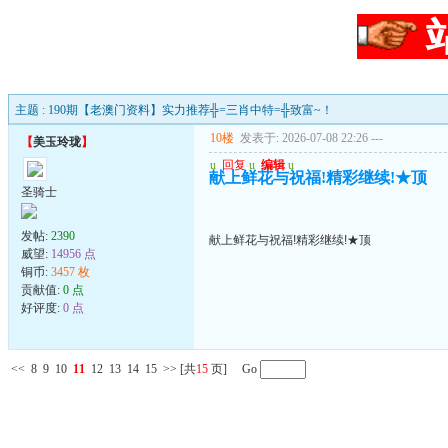
主题 : 190期【老澳门资料】实力推荐╬=三肖中特=╬致富~！
10楼
发表于: 2026-07-08 22:26
---
【
美玉玲珑
】
u
回复
u
编辑
u
献上鲜花与祝福!精彩继续!★顶
圣骑士
发帖:
2390
献上鲜花与祝福!精彩继续!★顶
威望:
14956 点
铜币:
3457 枚
贡献值:
0 点
好评度:
0 点
<<
8
9
10
11
12
13
14
15
>>
[共
15
页] Go