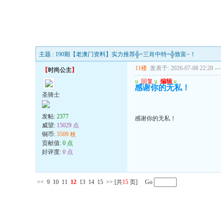
主题 : 190期【老澳门资料】实力推荐╬=三肖中特=╬致富~！
11楼
发表于: 2026-07-08 22:28
---
【
时尚公主
】
u
回复
u
编辑
u
感谢你的无私！
圣骑士
发帖:
2377
感谢你的无私！
威望:
15029 点
铜币:
3509 枚
贡献值:
0 点
好评度:
0 点
<<
9
10
11
12
13
14
15
>>
[共
15
页] Go