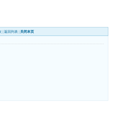
次 |
返回列表
|
关闭本页