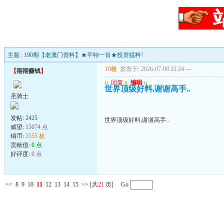
主题 : 190期【老澳门资料】★平特一肖★投资猛料!
10楼
发表于: 2026-07-08 22:24
---
【
期期赚钱
】
u
回复
u
编辑
u
世界顶级好料,谢谢高手..
圣骑士
发帖:
2425
世界顶级好料,谢谢高手..
威望:
15074 点
铜币:
3555 枚
贡献值:
0 点
好评度:
0 点
<<
8
9
10
11
12
13
14
15
>>
[共
21
页] Go