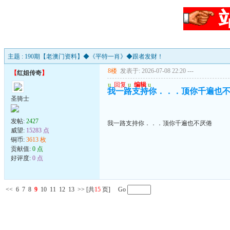
主题 : 190期【老澳门资料】◆《平特一肖》◆跟者发财！
8楼
发表于: 2026-07-08 22:20
---
【
红姐传奇
】
u
回复
u
编辑
u
我一路支持你．．．顶你千遍也
圣骑士
发帖:
2427
我一路支持你．．．顶你千遍也不厌倦
威望:
15283 点
铜币:
3613 枚
贡献值:
0 点
好评度:
0 点
<<
6
7
8
9
10
11
12
13
>>
[共
15
页] Go