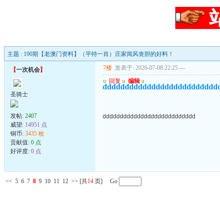
主题 : 190期【老澳门资料】（平特一肖）庄家闻风丧胆的好料！
7楼
发表于: 2026-07-08 22:25
---
【
一次机会
】
u
回复
u
编辑
u
dddddddddddddddddddddddddd
圣骑士
发帖:
2407
ddddddddddddddddddddddddddd
威望:
14951 点
铜币:
3435 枚
贡献值:
0 点
好评度:
0 点
<<
5
6
7
8
9
10
11
12
>>
[共
14
页] Go