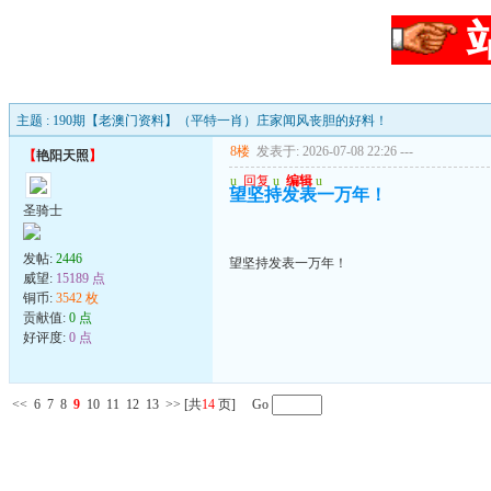
主题 : 190期【老澳门资料】（平特一肖）庄家闻风丧胆的好料！
8楼
发表于: 2026-07-08 22:26
---
【
艳阳天照
】
u
回复
u
编辑
u
望坚持发表一万年！
圣骑士
发帖:
2446
望坚持发表一万年！
威望:
15189 点
铜币:
3542 枚
贡献值:
0 点
好评度:
0 点
<<
6
7
8
9
10
11
12
13
>>
[共
14
页] Go