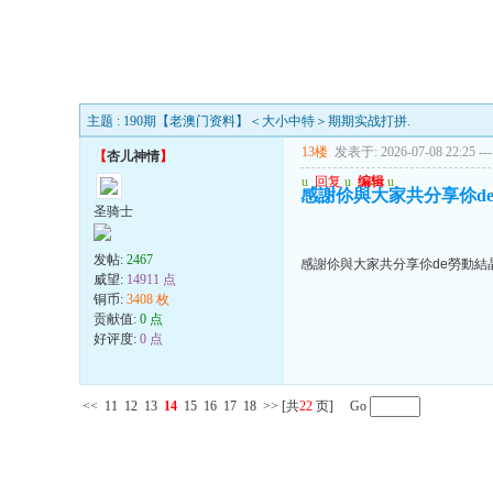
主题 : 190期【老澳门资料】＜大小中特＞期期实战打拼.
13楼
发表于: 2026-07-08 22:25
---
【
杏儿神情
】
u
回复
u
编辑
u
感謝伱與大家共分享伱d
圣骑士
发帖:
2467
感謝伱與大家共分享伱de勞動結
威望:
14911 点
铜币:
3408 枚
贡献值:
0 点
好评度:
0 点
<<
11
12
13
14
15
16
17
18
>>
[共
22
页] Go