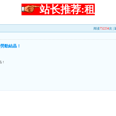
站长推荐:租
阅读
752234
次 |
e勞動結晶！
晶！