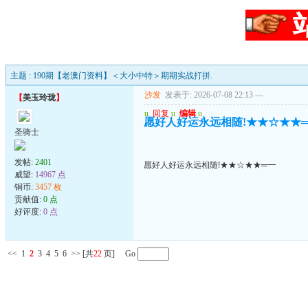
主题 : 190期【老澳门资料】＜大小中特＞期期实战打拼.
沙发
发表于: 2026-07-08 22:13
---
【
美玉玲珑
】
u
回复
u
编辑
u
愿好人好运永远相随!★★☆★★
圣骑士
发帖:
2401
愿好人好运永远相随!★★☆★★═━
威望:
14967 点
铜币:
3457 枚
贡献值:
0 点
好评度:
0 点
<<
1
2
3
4
5
6
>>
[共
22
页] Go