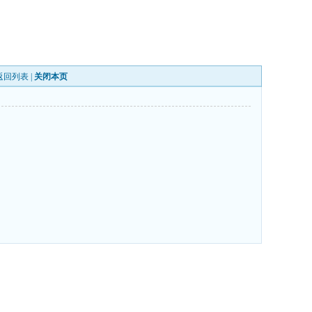
返回列表
|
关闭本页