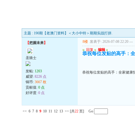
主题 : 190期【老澳门资料】＜大小中特＞期期实战打拼.
8楼
发表于: 2026-07-08 22:20
---
【
把握未来
】
u
回复
u
编辑
u
恭祝每位发贴的高手：全
圣骑士
发帖:
1203
恭祝每位发贴的高手：全家健康快
威望:
8226 点
铜币:
3667 枚
贡献值:
0 点
好评度:
0 点
<<
6
7
8
9
10
11
12
13
>>
[共
22
页] Go