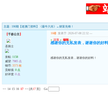
主题 : 190期【老澳门资料】《最牛六肖》←财富先锋！
16楼
发表于: 2026-07-08 22:32
---
【
千姿公主
】
u
回复
u
编辑
u
感谢你的无私发表，谢谢你的好
圣骑士
发帖:
1158
感谢你的无私发表，谢谢你的好料！
威望:
7985 点
铜币:
3573 枚
贡献值:
0 点
好评度:
0 点
<<
14
15
16
17
>>
[共
17
页] Go