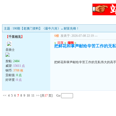
主题 : 190期【老澳门资料】《最牛六肖》←财富先锋！
6楼
发表于: 2026-07-08 22:19
---
【
千里相见
】
u
回复
u
编辑
u
把鲜花和掌声献给辛苦工作的无
圣骑士
发帖:
2484
把鲜花和掌声献给辛苦工作的无私伟大的高
威望:
15611 点
铜币:
3708 枚
贡献值:
0 点
好评度:
0 点
<<
4
5
6
7
8
9
10
11
>>
[共
17
页] Go