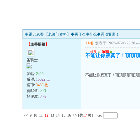
主题 : 190期【老澳门资料】◆买什么中什么◆震动亚洲！
11楼
发表于: 2026-07-08 22:26
---
【
血菩提祖
】
u
回复
u
编辑
u
不能让你寂寞了！顶顶
圣骑士
发帖:
2426
不能让你寂寞了！顶顶顶顶顶顶
威望:
15022 点
铜币:
3489 枚
贡献值:
0 点
好评度:
0 点
<<
9
10
11
12
13
14
15
16
>>
[共
17
页] Go