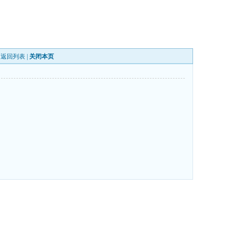
|
返回列表
|
关闭本页