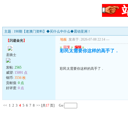
主题 : 190期【老澳门资料】◆买什么中什么◆震动亚洲！
地板
发表于: 2026-07-08 22:14
---
【
闪逝金光
】
u
回复
u
编辑
u
彩民太需要你这样的高手了．
圣骑士
发帖:
2565
彩民太需要你这样的高手了．
威望:
15091 点
铜币:
3556 枚
贡献值:
0 点
好评度:
0 点
<<
1
2
3
4
5
6
7
8
>>
[共
17
页] Go