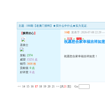
主题 : 190期【老澳门资料】★买什么中什么★实力见证.
16楼
发表于: 2026-07-08 22:29
---
【
飘零的心
】
u
回复
u
编辑
u
祝愿您合家幸福吉祥如
圣骑士
发帖:
2374
祝愿您合家幸福吉祥如意！
威望:
15251 点
铜币:
3608 枚
贡献值:
0 点
好评度:
0 点
<<
14
15
16
17
18
19
20
21
>>
[共
21
页] Go