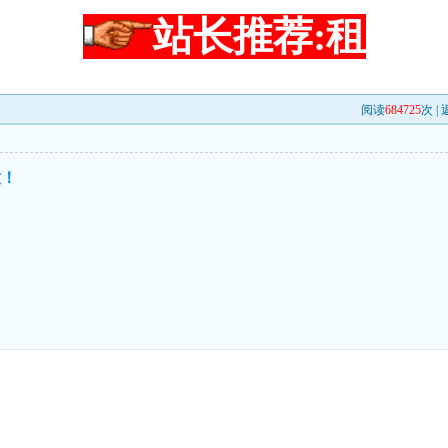
站长推荐:租
阅读
684725
次 |
意！