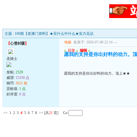
主题 : 190期【老澳门资料】★买什么中什么★实力见证.
地板
发表于: 2026-07-08 22:14
---
【
心雪封疆
】
u
回复
u
编辑
u
愿我的支持是你出好料的动力。
圣骑士
发帖:
2529
愿我的支持是你出好料的动力。顶上★★
威望:
15350 点
铜币:
3631 枚
贡献值:
1 点
好评度:
0 点
<<
1
2
3
4
5
6
7
8
>>
[共
21
页] Go