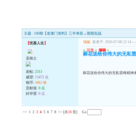
主题 : 190期【老澳门资料】三半单双→期期实战.
地板
发表于: 2026-07-08 22:14
---
【
忧喜人生
】
u
回复
u
编辑
u
藓花送给你伟大的无私
圣骑士
发帖:
2313
藓花送给你伟大的无私雷锋精神
威望:
15472 点
铜币:
3682 枚
贡献值:
0 点
好评度:
0 点
<<
1
2
3
4
5
6
7
8
>>
[共
18
页] Go