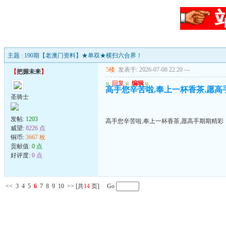
主题 : 190期【老澳门资料】★单双★横扫六合界！
5楼
发表于: 2026-07-08 22:20
---
【
把握未来
】
u
回复
u
编辑
u
高手您辛苦啦,奉上一杯香茶,愿高
圣骑士
发帖:
1203
高手您辛苦啦,奉上一杯香茶,愿高手期期精彩
威望:
8226 点
铜币:
3667 枚
贡献值:
0 点
好评度:
0 点
<<
3
4
5
6
7
8
9
10
>>
[共
14
页] Go