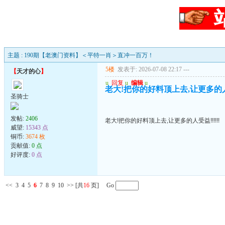
主题 : 190期【老澳门资料】＜平特一肖＞直冲一百万！
5楼
发表于: 2026-07-08 22:17
---
【
天才的心
】
u
回复
u
编辑
u
老大!把你的好料顶上去,让更多的人受益
圣骑士
发帖:
2406
老大!把你的好料顶上去,让更多的人受益!!!!!!
威望:
15343 点
铜币:
3674 枚
贡献值:
0 点
好评度:
0 点
<<
3
4
5
6
7
8
9
10
>>
[共
16
页] Go