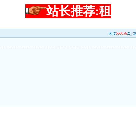
站长推荐:租
阅读
566656
次 |
。