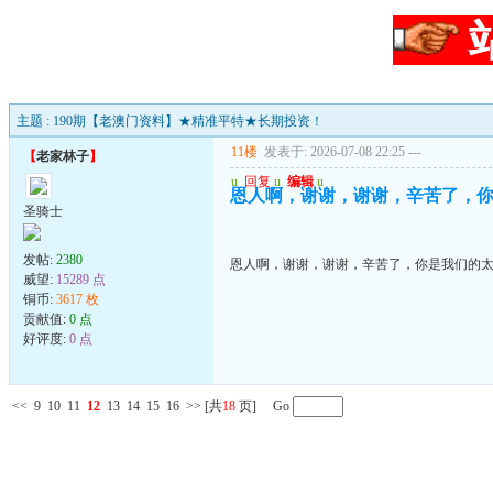
主题 : 190期【老澳门资料】★精准平特★长期投资！
11楼
发表于: 2026-07-08 22:25
---
【
老家林子
】
u
回复
u
编辑
u
恩人啊，谢谢，谢谢，辛苦了，
圣骑士
发帖:
2380
恩人啊，谢谢，谢谢，辛苦了，你是我们的
威望:
15289 点
铜币:
3617 枚
贡献值:
0 点
好评度:
0 点
<<
9
10
11
12
13
14
15
16
>>
[共
18
页] Go