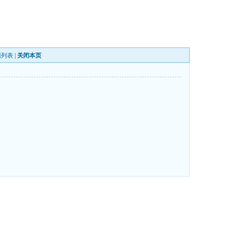
回列表
|
关闭本页