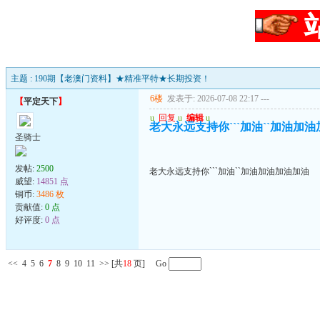
主题 : 190期【老澳门资料】★精准平特★长期投资！
6楼
发表于: 2026-07-08 22:17
---
【
平定天下
】
u
回复
u
编辑
u
老大永远支持你```加油``加油加
圣骑士
发帖:
2500
老大永远支持你```加油``加油加油加油加油
威望:
14851 点
铜币:
3486 枚
贡献值:
0 点
好评度:
0 点
<<
4
5
6
7
8
9
10
11
>>
[共
18
页] Go