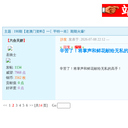
主题 : 190期【老澳门资料】━〖平特一肖〗期期火爆!
沙发
发表于: 2026-07-08 22:12
---
【
六合天娇
】
u
回复
u
编辑
u
辛苦了！将掌声和鲜花献给无私
圣骑士
发帖:
1134
辛苦了！将掌声和鲜花献给无私的高手！
威望:
7968 点
铜币:
3562 枚
贡献值:
0 点
好评度:
0 点
<<
1
2
3
4
5
6
>>
[共
14
页] Go