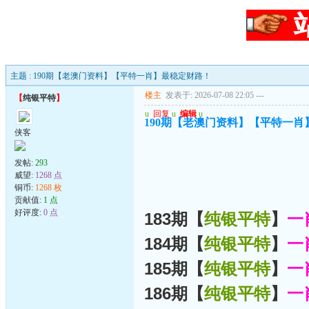
主题 : 190期【老澳门资料】【平特一肖】最稳定财路！
楼主
发表于: 2026-07-08 22:05
---
【
纯银平特
】
u
回复
u
编辑
u
190期【老澳门资料】【平特一
侠客
发帖:
293
威望:
1268 点
铜币:
1268 枚
贡献值:
1 点
好评度:
0 点
183期【
纯银平特
】
一
184期【
纯银平特
】
一
185期【
纯银平特
】
一
186期【
纯银平特
】
一