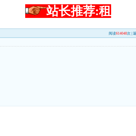
站长推荐:租
阅读
614048
次 |
！