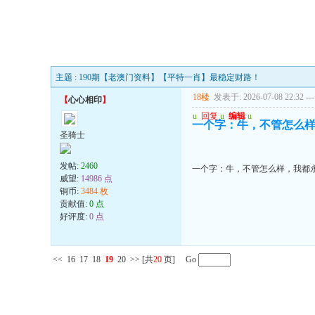
主题 : 190期【老澳门资料】【平特一肖】最稳定财路！
18楼
发表于: 2026-07-08 22:32
---
【
心心相印
】
u
回复
u
编辑
u
一个字：牛，不管怎么
圣骑士
发帖:
2460
一个字：牛，不管怎么样，我都
威望:
14986 点
铜币:
3484 枚
贡献值:
0 点
好评度:
0 点
<<
16
17
18
19
20
>>
[共
20
页] Go