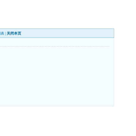
列表
|
关闭本页