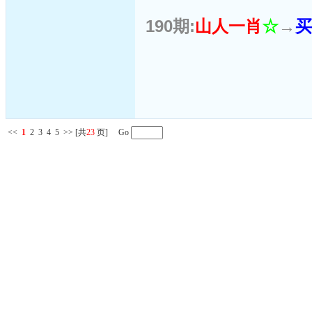
190期:
山人一肖
☆
→
买
<<
1
2
3
4
5
>>
[共
23
页] Go