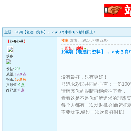
主题 : 190期【老澳门资料】→＜★３肖中特★＞横扫黑庄！
楼主
发表于: 2026-07-08 22:05
---
【
花开花落
】
u
回复
u
编辑
u
190期【老澳门资料】→＜★３
侠客
发帖:
293
威望:
1269 点
没有最好，只有更好！
铜币:
1269 枚
只追求彩民共同的心声：一份10
贡献值:
0 点
好评度:
0 点
请檫亮你的眼睛再继续往下看，
看看这是不是你们所追求的理想
每个人都有一次发财机会!命运把握
不要犹豫,错过一次次良好时机!