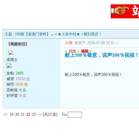
主题 : 190期【老澳门资料】→＜★３肖中特★＞横扫黑庄！
21楼
发表于: 2026-07-08 22:32
---
【
美丽依旧
】
u
回复
u
编辑
u
献上100％敬意，说声100％祝福
圣骑士
发帖:
2483
献上100％敬意，说声100％祝福！
威望:
15152 点
铜币:
3436 枚
贡献值:
0 点
好评度:
0 点
<<
19
20
21
22
23
>>
[共
23
页] Go