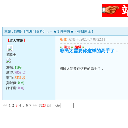
主题 : 190期【老澳门资料】→＜★３肖中特★＞横扫黑庄！
板凳
发表于: 2026-07-08 22:11
---
【
红人前途
】
u
回复
u
编辑
u
彩民太需要你这样的高手了．
圣骑士
发帖:
1199
彩民太需要你这样的高手了．
威望:
7953 点
铜币:
3531 枚
贡献值:
0 点
好评度:
0 点
<<
1
2
3
4
5
6
7
>>
[共
23
页] Go