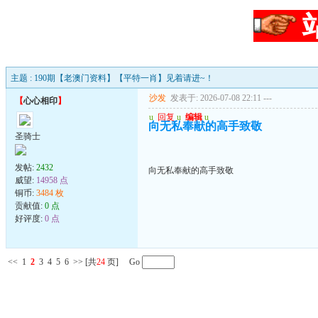
主题 : 190期【老澳门资料】【平特一肖】见着请进~！
沙发
发表于: 2026-07-08 22:11
---
【
心心相印
】
u
回复
u
编辑
u
向无私奉献的高手致敬
圣骑士
发帖:
2432
向无私奉献的高手致敬
威望:
14958 点
铜币:
3484 枚
贡献值:
0 点
好评度:
0 点
<<
1
2
3
4
5
6
>>
[共
24
页] Go