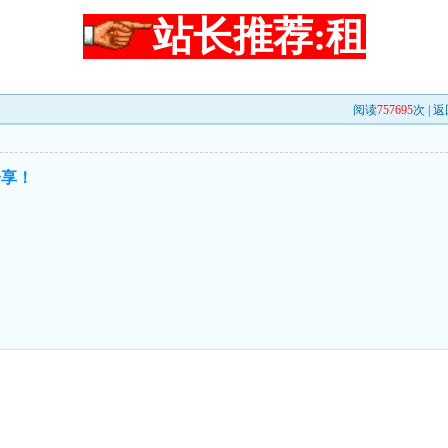
站长推荐:租
阅读
757695
次 |
返
分享！