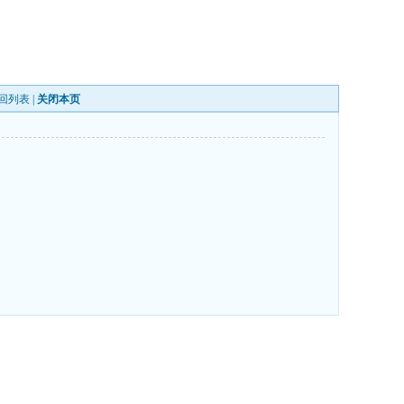
回列表
|
关闭本页