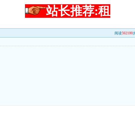
站长推荐:租
阅读
592199
次