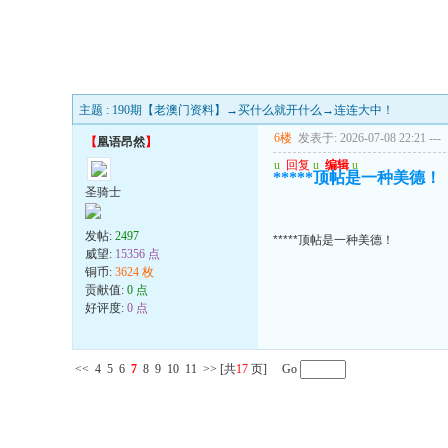
主题 : 190期【老澳门资料】→买什么就开什么→连连大中！
6楼
发表于: 2026-07-08 22:21
---
【
凰语昂然
】
u
回复
u
编辑
u
*****顶帖是一种美德！
圣骑士
发帖:
2497
*****顶帖是一种美德！
威望:
15356 点
铜币:
3624 枚
贡献值:
0 点
好评度:
0 点
<<
4
5
6
7
8
9
10
11
>>
[共
17
页] Go