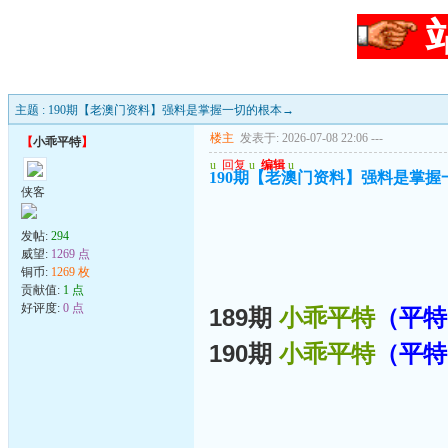
主题 : 190期【老澳门资料】强料是掌握一切的根本→
楼主
发表于: 2026-07-08 22:06
---
【
小乖平特
】
u
回复
u
编辑
u
190期【老澳门资料】强料是掌握
侠客
发帖:
294
威望:
1269 点
铜币:
1269 枚
贡献值:
1 点
好评度:
0 点
189期
小乖平特
（平特
190期
小乖平特
（平特