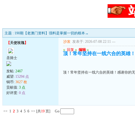
主题 : 190期【老澳门资料】强料是掌握一切的根本→
沙发
发表于: 2026-07-08 22:11
---
【
天使玫瑰
】
u
回复
u
编辑
u
顶！常年坚持在一线六合的英雄
圣骑士
发帖:
2467
顶！常年坚持在一线六合的英雄！感谢你的
威望:
15294 点
铜币:
3627 枚
贡献值:
3 点
好评度:
0 点
<<
1
2
3
4
5
6
>>
[共
19
页] Go