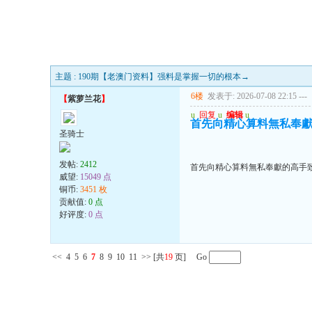
主题 : 190期【老澳门资料】强料是掌握一切的根本→
6楼
发表于: 2026-07-08 22:15
---
【
紫萝兰花
】
u
回复
u
编辑
u
首先向精心算料無私奉獻
圣骑士
发帖:
2412
首先向精心算料無私奉獻的高手致
威望:
15049 点
铜币:
3451 枚
贡献值:
0 点
好评度:
0 点
<<
4
5
6
7
8
9
10
11
>>
[共
19
页] Go