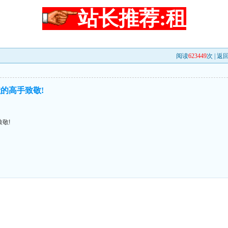
站长推荐:租
阅读
623449
次 |
返
的高手致敬!
敬!