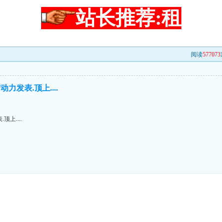
站长推荐:租
阅读
577073
发表.顶上....
上....