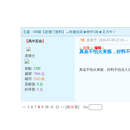
主题 : 190期【老澳门资料】→特邀佳宾★特中3肖★又大中！
7楼
发表于: 2026-07-08 22:16
---
【
风中百合
】
u
回复
u
编辑
u
真金不怕火来炼，好料
圣骑士
发帖:
1200
真金不怕火来炼，好料不怕没人
威望:
7984 点
铜币:
3545 枚
贡献值:
0 点
好评度:
0 点
<<
5
6
7
8
9
10
11
12
>>
[共
18
页] Go