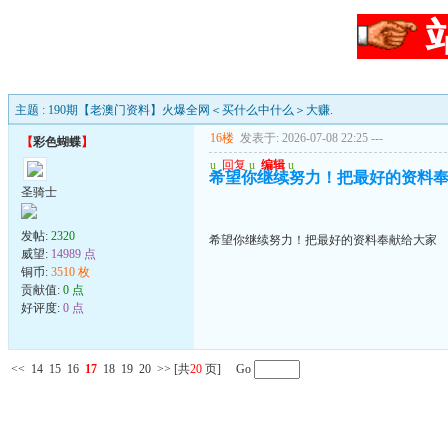
主题 : 190期【老澳门资料】火爆全网＜买什么中什么＞大赚.
16楼
发表于: 2026-07-08 22:25
---
【
彩色蝴蝶
】
u
回复
u
编辑
u
希望你继续努力！把最好的资料
圣骑士
发帖:
2320
希望你继续努力！把最好的资料奉献给大家
威望:
14989 点
铜币:
3510 枚
贡献值:
0 点
好评度:
0 点
<<
14
15
16
17
18
19
20
>>
[共
20
页] Go