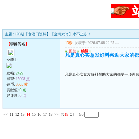
主题 : 190期【老澳门资料】【金牌六肖】永不止步！
13楼
发表于: 2026-07-08 22:25
---
【
李静闻名
】
u
回复
u
编辑
u
凡是真心实意发好料帮助大家的都
圣骑士
发帖:
2429
凡是真心实意发好料帮助大家的都要一顶再顶
威望:
15098 点
铜币:
3505 枚
贡献值:
0 点
好评度:
0 点
<<
11
12
13
14
15
16
17
18
>>
[共
19
页] Go