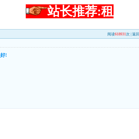
站长推荐:租
阅读
618931
次 |
返
好!