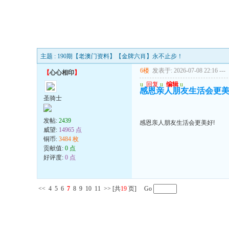
主题 : 190期【老澳门资料】【金牌六肖】永不止步！
6楼
发表于: 2026-07-08 22:16
---
【
心心相印
】
u
回复
u
编辑
u
感恩亲人朋友生活会更美
圣骑士
发帖:
2439
感恩亲人朋友生活会更美好!
威望:
14965 点
铜币:
3484 枚
贡献值:
0 点
好评度:
0 点
<<
4
5
6
7
8
9
10
11
>>
[共
19
页] Go